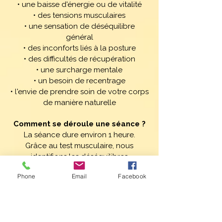
• une baisse d'énergie ou de vitalité
• des tensions musculaires
• une sensation de déséquilibre
général
• des inconforts liés à la posture
• des difficultés de récupération
• une surcharge mentale
• un besoin de recentrage
• l'envie de prendre soin de votre corps
de manière naturelle
Comment se déroule une séance ?
La séance dure environ 1 heure.
Grâce au test musculaire, nous
identifions les déséquilibres
énergétiques présents au moment de
Phone
Email
Facebook
la séance.
Différentes techniques de Touch for
Health® peuvent ensuite être utilisées
afin de favoriser un meilleur équilibre :