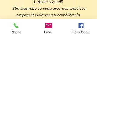
1. Brain Gym®
Stimulez votre cerveau avec des exercices
simples et ludiques pour améliorer la
concentration, réduire le stress et favoriser la
mémoire.
Phone
Email
Facebook
Pourquoi réserver dès maintenant
?
Vous repartez avec des outils concrets à
appliquer dès la fin de chaque formation, pour des
résultats visibles et palpables, que ce soit pour
vous-même ou votre entourage.
Les formations sont interactives et vous offrent
une pratique directe, avec des mises en situation
réelles pour renforcer votre maîtrise des
techniques.
Un accompagnement sur-mesure : Bénéficiez
d’un suivi personnalisé tout au long de votre
parcours pour répondre à vos questions, ajuster
votre pratique et vous soutenir dans vos progrès.​
Investissez en vous et en votre avenir : Ces
formations son l’occasion de transformer votre vie et